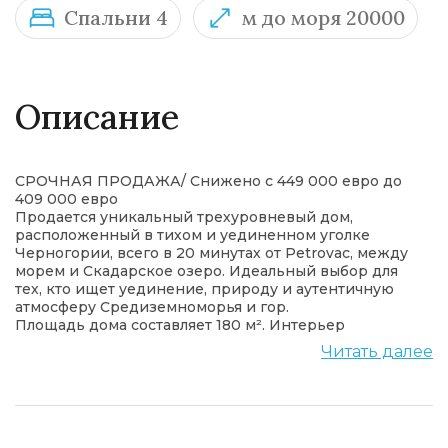
Спальни 4
м до моря 20000
Описание
СРОЧНАЯ ПРОДАЖА/ Снижено с 449 000 евро до
409 000 евро
Продается уникальный трехуровневый дом,
расположенный в тихом и уединенном уголке
Черногории, всего в 20 минутах от Petrovac, между
морем и Скадарское озеро. Идеальный выбор для
тех, кто ищет уединение, природу и аутентичную
атмосферу Средиземноморья и гор.
Площадь дома составляет 180 м². Интерьер
наполнен теплом, характером и особой
Читать далее
энергетикой. Дом оформлен аутентичной мебелью,
привезенной из Южной Африки, с тщательно
подобранными уникальными предметами,
антиквариатом, элементами из sleeper wood и
тикового дерева. Каждый уголок дома имеет свою