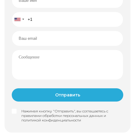
природы, аутентичной архитектуры, камня, дерева
и неповторимого характера. Отлично подойдет как
для семейного проживания, так и в качестве виллы
для отдыха или эксклюзивной инвестиции под
аренду.
Нажимая кнопку "Отправить", вы соглашаетесь с
правилами обработки персональных данных и
политикой конфиденциальности