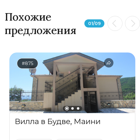
Похожие
01
/
09
предложения
#875
Вилла в Будве, Маини