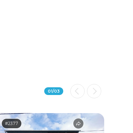
01
/
03
#2377
#304