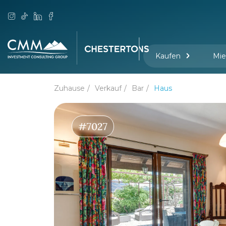
Kaufen
Mie
Zuhause
Verkauf
Bar
Haus
#7027