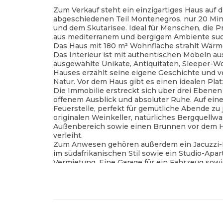
Zum Verkauf steht ein einzigartiges Haus auf 
abgeschiedenen Teil Montenegros, nur 20 Min
und dem Skutarisee. Ideal für Menschen, die 
aus mediterranem und bergigem Ambiente su
Das Haus mit 180 m² Wohnfläche strahlt Wärm
Das Interieur ist mit authentischen Möbeln aus
ausgewählte Unikate, Antiquitäten, Sleeper-W
Hauses erzählt seine eigene Geschichte und ve
Natur. Vor dem Haus gibt es einen idealen Pla
Die Immobilie erstreckt sich über drei Ebenen
offenem Ausblick und absoluter Ruhe. Auf einer
Feuerstelle, perfekt für gemütliche Abende zu
originalen Weinkeller, natürliches Bergquellwa
Außenbereich sowie einen Brunnen vor dem 
verleiht.
Zum Anwesen gehören außerdem ein Jacuzzi-B
im südafrikanischen Stil sowie ein Studio-Apar
Vermietung. Eine Garage für ein Fahrzeug sow
Innenhof sind ebenfalls vorhanden.
Ein besonderes Highlight ist das enorme Grun
Gefühl einer natürlichen Oase zwischen Bergen
einen Regenwasserspeicher.
Diese Immobilie vereint Natur, authentische Ar
Perfekt als Familienhaus, Ferienvilla oder exkl