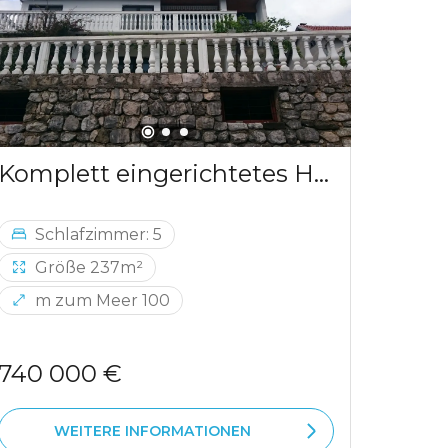
Komplett eingerichtetes Haus in Dobra Voda
Erste
Schlafzimmer: 5
Sc
Größe 237m²
Gr
m zum Meer 100
740 000 €
550 
WEITERE INFORMATIONEN