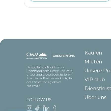
Kaufen
Mieten
Dieses Büro befindet sich in
Unsere Pr
unabhängigem Besitz und wird
unabhängig betrieben. Es ist ein
lizenzierter Partner und Mitglied
VIP club
der Chestertons globales
Netzwerk
Dienstlei
Über uns
FOLLOW US