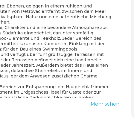
drei Ebenen, gelegen in einem ruhigen und
uten von Petrovac entfernt, zwischen dem Meer
Privatsphäre, Natur und eine authentische Mischung
chen.
e, Charakter und eine besondere Atmosphäre aus.
 Südafrika eingerichtet, darunter sorgfältig
ood-Elemente und Teakholz. Jeder Bereich des
rmittelt luxuriösen Komfort im Einklang mit der
tz für den Bau eines Swimmingpools.
 und verfügt über fünf großzügige Terrassen mit
 der Terrassen befindet sich eine traditionelle
 jeder Jahreszeit. Außerdem bietet das Haus einen
sser, dekorative Steinreliefs im Innen- und
Haus, der dem Anwesen zusätzlichen Charme
ereich zur Entspannung, ein Hauptschlafzimmer
tment im Erdgeschoss, ideal für Gäste oder zur
ie zusätzliche Parkmöglichkeiten im großen
Mehr sehen
dstück, das absolute Ruhe, Privatsphäre und das
 und Meer bietet. Zusätzlich verfügt das Haus über
chitektur, Stein, Holz und zeitlosen Charakter.
usive Investition zur touristischen Vermietung.