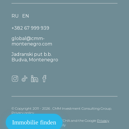
RU
EN
+382 67 999 939
global@cmm-
montenegro.com
Jadranski put b.b.
Budva, Montenegro
© Copyright 2011 - 2026 . CMM Investment Consulting Group.
Privacy policy
This site is protected by reCAPTCHA and the Google
Privacy
Immobilie finden
policy
and
Terms
of Service apply