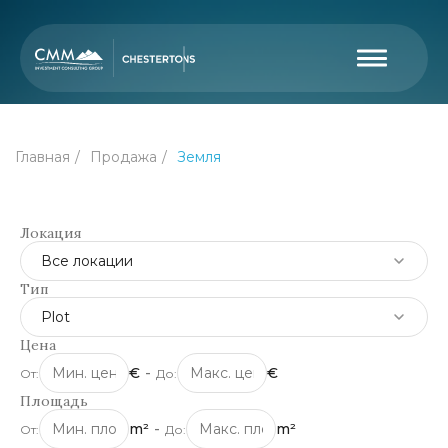
Главная
Продажа
Земля
Локация
Все локации
Тип
Plot
Цена
€
-
€
От:
До:
Площадь
m²
-
m²
От:
До: