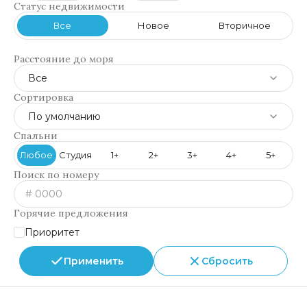
Статус недвижимости
Все
Новое
Вторичное
Расстояние до моря
Все
Сортировка
По умолчанию
Спальни
Любое
Студия
1+
2+
3+
4+
5+
Поиск по номеру
Горячие предложения
Приоритет
Применить
Сбросить