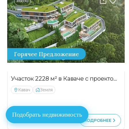
#6690
Горячее Предложение
Участок 2228 м² в Каваче с проектом 5 лакшери вилл c панорамным видом на море
Кавач
Земля
Подобрать недвижимость
770 000 €
ПОДРОБНЕЕ