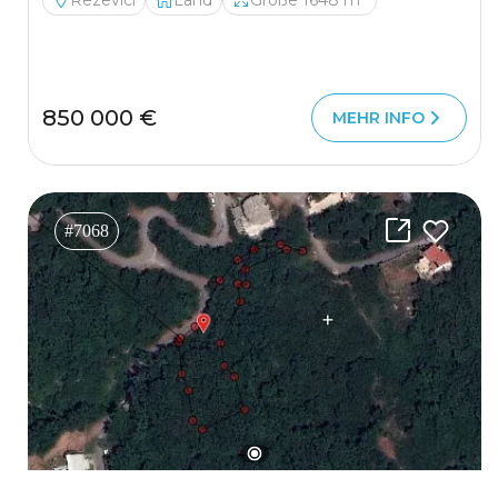
Rezevici
Land
Größe 1648 m²
850 000 €
MEHR INFO
#7068