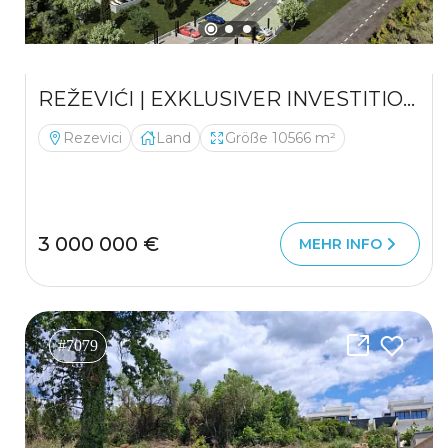
REŽEVIĆI | EXKLUSIVER INVESTITIONSSTANDORT MIT PANORAMABLICK AUF DAS MEER
Rezevici
Land
Größe 10566 m²
3 000 000 €
MEHR INFO
#7079