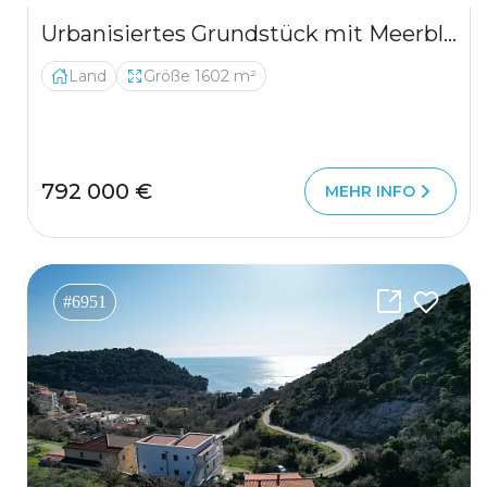
Urbanisiertes Grundstück mit Meerblick in Tivat – Mrčevac, 1602 m²
Land
Größe 1602 m²
792 000 €
MEHR INFO
#6951