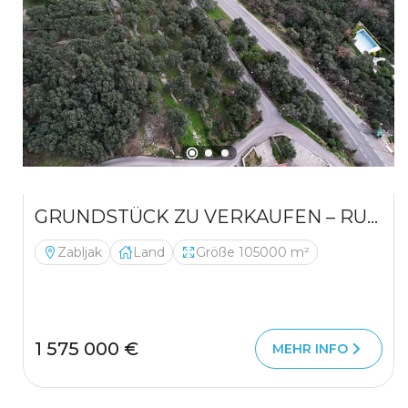
GRUNDSTÜCK ZU VERKAUFEN – RUDINICE, GEMEINDE PLUŽINE
Zabljak
Land
Größe 105000 m²
1 575 000 €
MEHR INFO