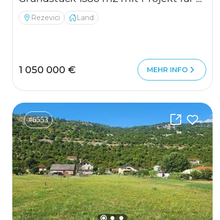
Rezevici
Land
1 050 000 €
MEHR INFO
#6553