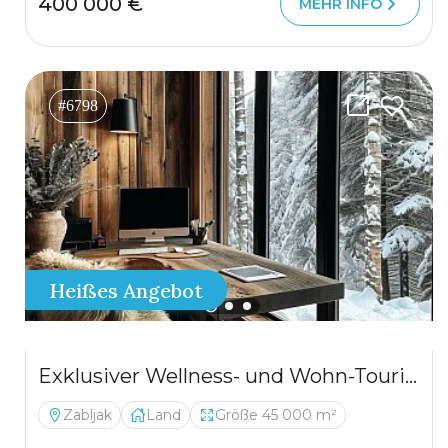
400 000 €
MEHR INFO
#6798
Heißes Angebot
Exklusiver Wellness- und Wohn-Tourismuskomplex – Žabljak / Durmitor
Zabljak
Land
Größe 45 000 m²