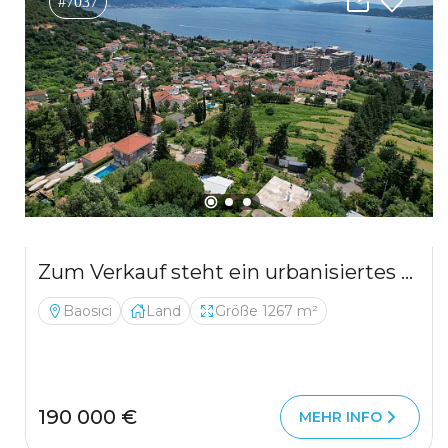
#7037
Zum Verkauf steht ein urbanisiertes Baugrundstück mit einer Gesamtfläche von 1.267 m²,
Baosici
Land
Größe 1267 m²
190 000 €
MEHR INFO