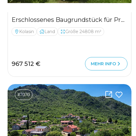
Erschlossenes Baugrundstück für Premium-Projekte | Kolašin
Kolasin
Land
Größe 24808 m²
967 512 €
MEHR INFO
#7070