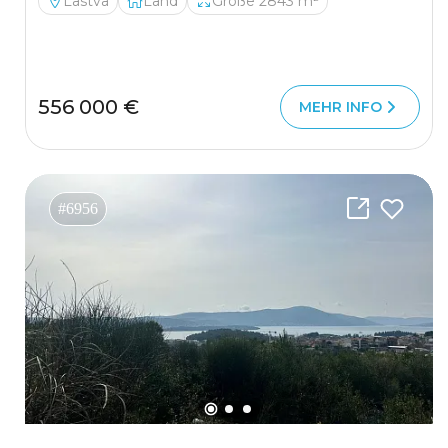
Lastva
Land
Größe 2843 m²
556 000 €
MEHR INFO
#6956