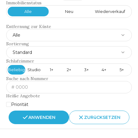
Immobilienstatus
Alle
Neu
Wiederverkauf
Entfernung zur Küste
Alle
Sortierung
Standard
Schlafzimmer
Beliebig
Studio
1+
2+
3+
4+
5+
Suche nach Nummer
Heiße Angebote
Priorität
ANWENDEN
ZURüCKSETZEN