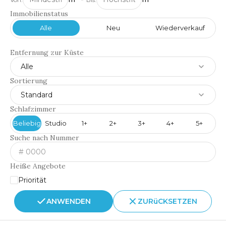
Immobilienstatus
Alle
Neu
Wiederverkauf
Entfernung zur Küste
Alle
Sortierung
Standard
Schlafzimmer
Beliebig
Studio
1+
2+
3+
4+
5+
Suche nach Nummer
Heiße Angebote
Priorität
ANWENDEN
ZURüCKSETZEN