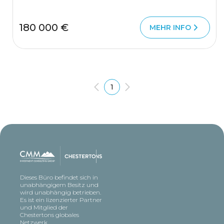
180 000 €
MEHR INFO
1
Dieses Büro befindet sich in
unabhängigem Besitz und
wird unabhängig betrieben.
Es ist ein lizenzierter Partner
und Mitglied der
Chestertons globales
Netzwerk