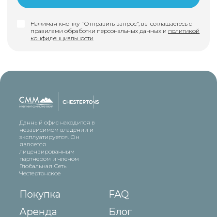
Нажимая кнопку "Отправить запрос", вы соглашаетесь с
правилами обработки персональных данных и
политикой
конфиденциальности
Данный офис находится в
независимом владении и
эксплуатируется. Он
является
лицензированным
партнером и членом
Глобальная Сеть
Честертонское
Покупка
FAQ
Аренда
Блог