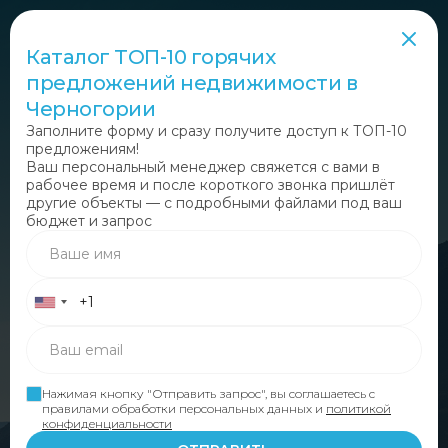
Каталог ТОП-10 горячих
предложений недвижимости в
Черногории
Заполните форму и сразу получите доступ к ТОП-10
предложениям!
№1 Недвижимость в
Ваш персональный менеджер свяжется с вами в
рабочее время и после короткого звонка пришлёт
Черногории!
другие объекты — с подробными файлами под ваш
бюджет и запрос
Полный комплект услуг: юридическая поддержка
и многие другие услуги
ФИЛЬТР
Нажимая кнопку "Отправить запрос", вы соглашаетесь с
правилами обработки персональных данных и
политикой
конфиденциальности