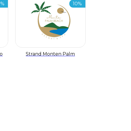
0%
10%
lo
Strand Monten Palm