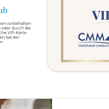
ub
igen vorbehalten
s oder durch die
che VIP-Karte
en bei der
in