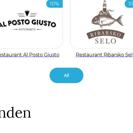
10%
1
estaurant Al Posto Giusto
Restaurant Ribarsko Se
All
nden