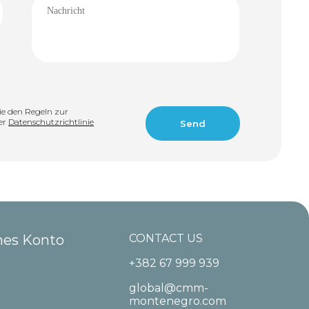
ie den Regeln zur
er
Datenschutzrichtlinie
hes Konto
CONTACT US
+382 67 999 939
global@cmm-
montenegro.com