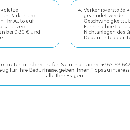
rkplätze
4.
Verkehrsverstöße 
e das Parken am
geahndet werden: a
n, Ihr Auto auf
Geschwindigkeitsüb
Parkplätzen
Fahren ohne Licht; 
en bei 0,80 € und
Nichtanlegen des S
e.
Dokumente oder Te
o mieten möchten, rufen Sie uns an unter: +382-68-642
ug für Ihre Bedürfnisse, geben Ihnen Tipps zu inter
alle Ihre Fragen.