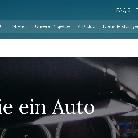
FAQ'S
Mieten
Unsere Projekte
VIP club
Dienstleistunge
Dienstleistungen d
Innenarchitektur und Einrichtu
ie ein Auto