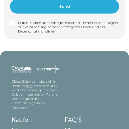
Durch Klicken auf "Anfrage senden" stimmen Sie den Regeln
zur Verarbeitung personenbezogener Daten und der
Datenschutzrichtlinie
Dieses Büro befindet sich in
unabhängigem Besitz und
wird unabhängig betrieben.
Es ist ein lizenzierter Partner
und Mitglied der
Chestertons globales
Netzwerk
Kaufen
FAQ'S