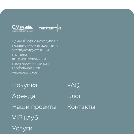
Данный офис находится в
независимом владении и
эксплуатируется. Он
является
лицензированным
партнером и членом
Глобальная Сеть
Честертонское
Покупка
FAQ
Аренда
Блог
Наши проекты
Контакты
VIP клуб
Услуги