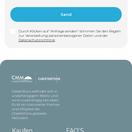
Durch Klicken auf "Anfrage senden" stimmen Sie den Regeln
zur Verarbeitung personenbezogener Daten und der
Datenschutzrichtlinie
Dieses Büro befindet sich in
unabhängigem Besitz und
wird unabhängig betrieben.
Es ist ein lizenzierter Partner
und Mitglied der
Chestertons globales
Netzwerk
Kaufen
FAQ'S