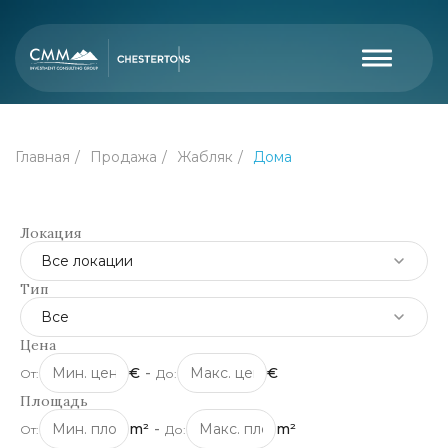
Главная
Продажа
Жабляк
Дома
Локация
Все локации
Тип
Все
Цена
€
-
€
От:
До:
Площадь
m²
-
m²
От:
До: