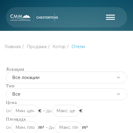
Главная
Продажа
Котор
Отели
Локация
Все локации
Тип
Все
Цена
€
-
€
От:
До:
Площадь
m²
-
m²
От:
До: