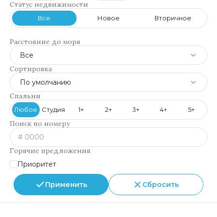
Статус недвижимости
Все
Новое
Вторичное
Расстояние до моря
Все
Сортировка
По умолчанию
Спальни
Любое
Студия
1+
2+
3+
4+
5+
Поиск по номеру
Горячие предложения
Приоритет
Применить
Сбросить