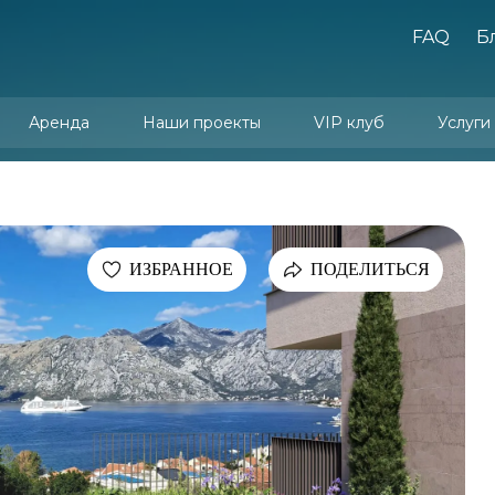
FAQ
Б
Аренда
Наши проекты
VIP клуб
Услуги
Юридически
Услуги упр
Арен
Дизайн и
ИЗБРАННОЕ
ПОДЕЛИТЬСЯ