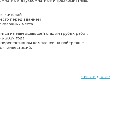
комнатные, двухкомнатные и трехкомнатные.
ля жителей.
место перед зданием.
рковочных места.
дится на завершающей стадии грубых работ.
ь 2027 года.
 перспективном комплексе на побережье
для инвестиций.
Читать далее