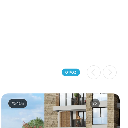
01
/
03
#5403