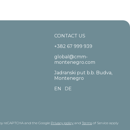
CONTACT US
+382 67 999 939
global@cmm-
montenegro.com
Jadranski put b.b. Budva,
Montenegro
EN
DE
ed by reCAPTCHA and the Google
Privacy policy
and
Terms
of Service apply