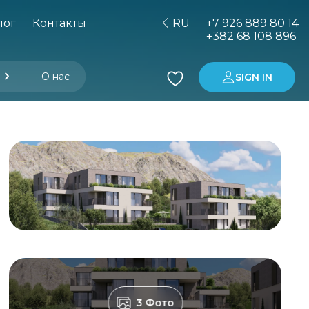
лог
Контакты
RU
+7 926 889 80 14
+382 68 108 896
О нас
SIGN IN
е услуги
авляющей компании
да недвижимости
нтерьера и меблировка
Покупка недвижимости в Черногории
Аренда автомобиля
Инвестиции в Черногорию
3 Фото