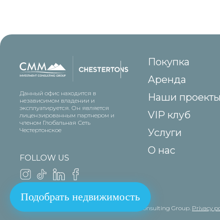
Покупка
Аренда
Данный офис находится в
Наши проект
независимом владении и
эксплуатируется. Он является
VIP клуб
лицензированным партнером и
членом Глобальная Сеть
Честертонское
Услуги
О нас
FOLLOW US
Подобрать недвижимость
© Copyright 2011 - 2026 . CMM Investment Consulting Group.
Privacy po