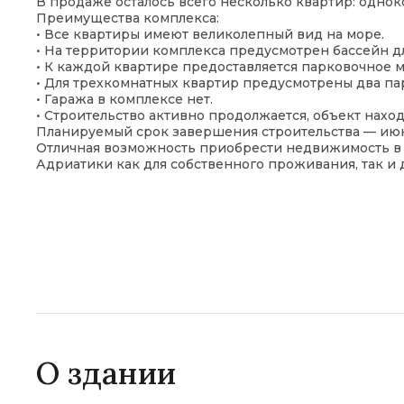
В продаже осталось всего несколько квартир: одно
Преимущества комплекса:
• Все квартиры имеют великолепный вид на море.
• На территории комплекса предусмотрен бассейн д
• К каждой квартире предоставляется парковочное 
• Для трехкомнатных квартир предусмотрены два па
• Гаража в комплексе нет.
• Строительство активно продолжается, объект нахо
Планируемый срок завершения строительства — июн
Отличная возможность приобрести недвижимость в
Адриатики как для собственного проживания, так и 
О здании