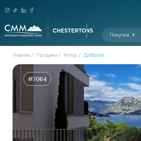
Покупка
Главная
Продажа
Котор
Доброта
#7064