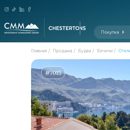
Покупка
Главная
Продажа
Будва
Бечичи
Отел
#7015