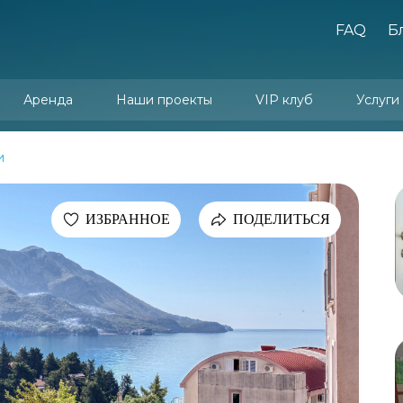
FAQ
Б
Аренда
Наши проекты
VIP клуб
Услуги
Юридически
Услуги упр
Арен
Дизайн и
и
ИЗБРАННОЕ
ПОДЕЛИТЬСЯ