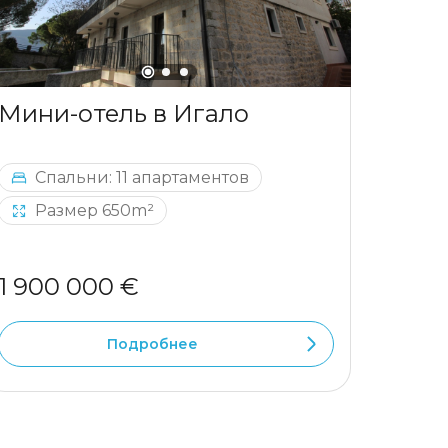
Мини-отель в Игало
Отел
Спальни: 11 апартаментов
Сп
Размер 650m²
1 900 000 €
964 
Подробнее