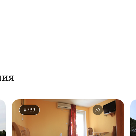
ния
#789