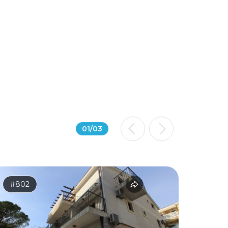
01
/
03
#802
#797