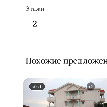
Этажи
2
Похожие предложе
#771