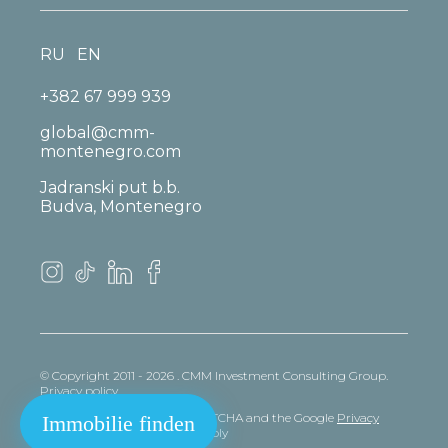
RU
EN
+382 67 999 939
global@cmm-
montenegro.com
Jadranski put b.b.
Budva, Montenegro
© Copyright 2011 - 2026 . CMM Investment Consulting Group.
Privacy policy
This site is protected by reCAPTCHA and the Google
Privacy
Immobilie finden
policy
and
Terms
of Service apply