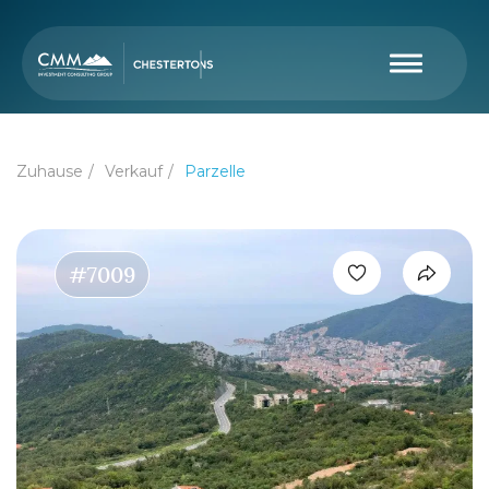
Zuhause
Verkauf
Parzelle
#7009