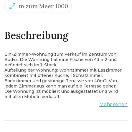
m zum Meer 1000
Beschreibung
Ein-Zimmer-Wohnung zum Verkauf im Zentrum von
Budva. Die Wohnung hat eine Fläche von 43 m2 und
befindet sich im 1. Stock.
Aufteilung der Wohnung: Wohnzimmer mit Esszimmer
kombiniert mit offener Küche, 1 Schlafzimmer,
Badezimmer und geräumige Terrasse von 40m2. Von
jedem Zimmer aus kann man auf die Terrasse gehen.
Die Wohnung ist möbliert und ausgestattet und wird
mit allen Möbeln verkauft.
Vor dem Gebäude befindet sich ein allgemeiner
Mehr sehen
Parkplatz
Nur wenige Gehminuten von der Wohnung entfernt
befinden sich Geschäfte, Cafés, Restaurants, Post,
Busbahnhof und alle wichtigen Institutionen.
Die Wohnung ist nur 1000 m vom Meer entfernt.