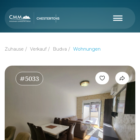
Zuhause
Verkauf
Budva
Wohnungen
#5033