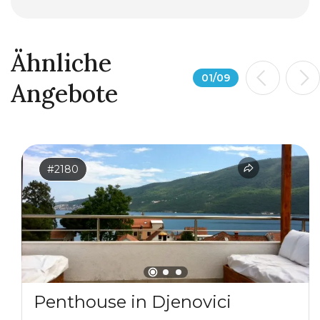
Ähnliche
01
/
09
Angebote
#2180
Penthouse in Djenovici