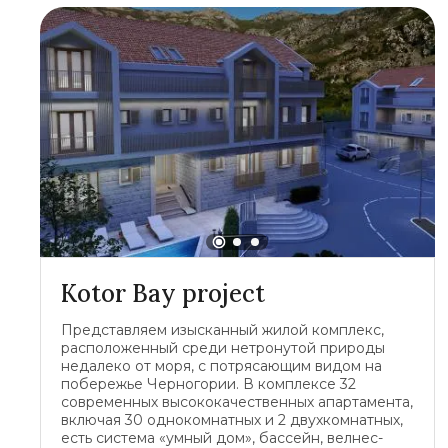
Kotor Bay project
Представляем изысканный жилой комплекс,
расположенный среди нетронутой природы
недалеко от моря, с потрясающим видом на
побережье Черногории. В комплексе 32
современных высококачественных апартамента,
включая 30 однокомнатных и 2 двухкомнатных,
есть система «умный дом», бассейн, велнес-