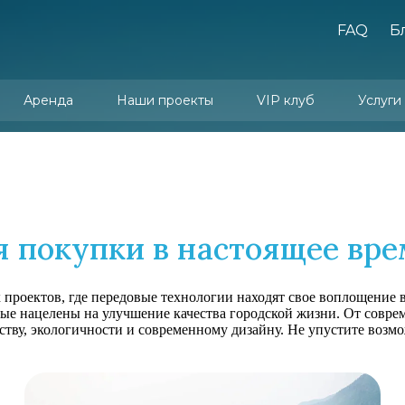
FAQ
Б
Аренда
Наши проекты
VIP клуб
Услуги
Юридически
Услуги упр
Арен
Дизайн и
я покупки в настоящее вр
проектов, где передовые технологии находят свое воплощение 
ые нацелены на улучшение качества городской жизни. От совр
ству, экологичности и современному дизайну. Не упустите возм