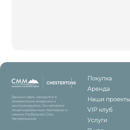
Покупка
Аренда
Данный офис находится в
Наши проект
независимом владении и
эксплуатируется. Он является
VIP клуб
лицензированным партнером и
членом Глобальная Сеть
Честертонское
Услуги