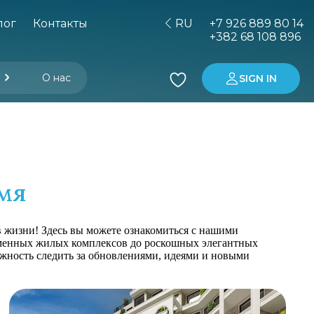
лог
Контакты
RU
+7 926 889 80 14
+382 68 108 896
О нас
SIGN IN
е услуги
авляющей компании
да недвижимости
нтерьера и меблировка
Покупка недвижимости в Черногории
Аренда автомобиля
Инвестиции в Черногорию
емя
в жизни! Здесь вы можете ознакомиться с нашими
еменных жилых комплексов до роскошных элегантных
ожность следить за обновлениями, идеями и новыми