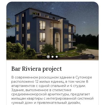
Bar Riviera project
В современном роскошном здании в Сутоморе
расположено 12 жилых единиц, в том числе 8
апартаментов с одной спальней и 4 студии.
Здание, выполненное в стилистике
средиземноморской архитектуры, предлагает
жильцам квартиры с интегрированной системой
«умный дом» и привлекательный дизайн,