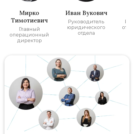
Мирко
Иван Вукович
Бо
Тимотиевич
Руководитель
Рук
юридического
отде
Главный
отдела
операционный
директор